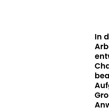
In 
Arb
ent
Cha
bea
Auf
Gro
Anw