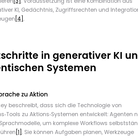
ieren
[3]
. Voraussetzung ist eine Kombination aus
tiver KI, Gedächtnis, Zugriffsrechten und Integratio
eugen
[4]
.
tschritte in generativer KI u
ntischen Systemen
prache zu Aktion
ey beschreibt, dass sich die Technologie von
s‑Tools zu Aktions‑Systemen entwickelt: Agenten 
Sprachmodelle, um komplexe Workflows selbststän
führen
[1]
. Sie können Aufgaben planen, Werkzeuge