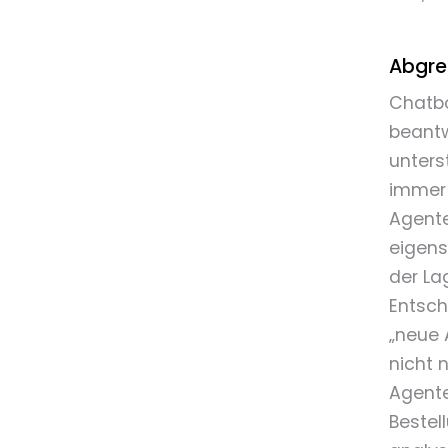
Abgre
Chatbo
beantw
unters
immer 
Agente
eigens
der La
Entsch
„neue 
nicht 
Agente
Bestel