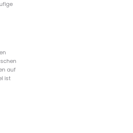
ufige
ten
tischen
en auf
 ist