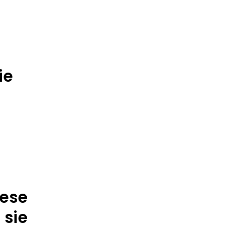
ie
t
iese
 sie