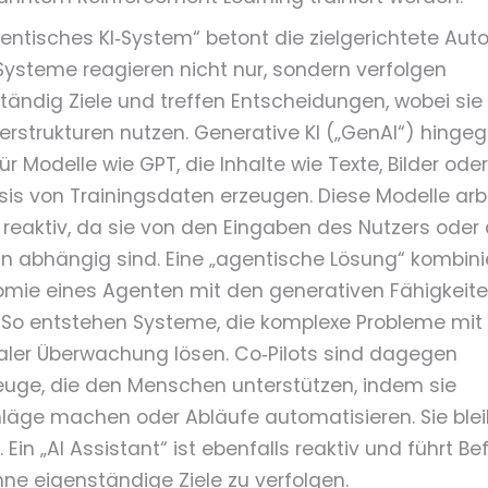
gentisches KI‑System“ betont die zielgerichtete Aut
Systeme reagieren nicht nur, sondern verfolgen
tändig Ziele und treffen Entscheidungen, wobei sie
erstrukturen nutzen. Generative KI („GenAI“) hinge
ür Modelle wie GPT, die Inhalte wie Texte, Bilder ode
sis von Trainingsdaten erzeugen. Diese Modelle arb
 reaktiv, da sie von den Eingaben des Nutzers oder 
in abhängig sind. Eine „agentische Lösung“ kombinie
mie eines Agenten mit den generativen Fähigkeit
 So entstehen Systeme, die komplexe Probleme mit
ler Überwachung lösen. Co‑Pilots sind dagegen
uge, die den Menschen unterstützen, indem sie
läge machen oder Abläufe automatisieren. Sie ble
. Ein „AI Assistant“ ist ebenfalls reaktiv und führt Be
hne eigenständige Ziele zu verfolgen.