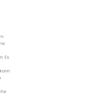
em
ine
n. Es
 kann
n
che