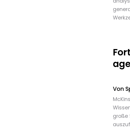
analys
genera
Werkz
For
age
Von S
McKins
Wissen
große 
auszu