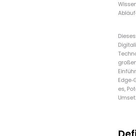
Wissen
Abläuf
Dieses
Digita
Techno
großen
Einfüh
Edge‑G
es, Po
Umset
Def