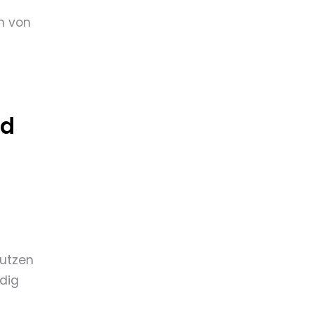
n von
nd
nutzen
dig