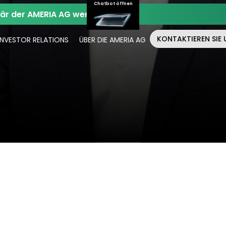
Chatbot öffnen
när der AMERIA AG werden.
KONTAKTIEREN SIE 
INVESTOR RELATIONS
ÜBER DIE AMERIA AG
Christian Ensslen
SVP AI & UX Development