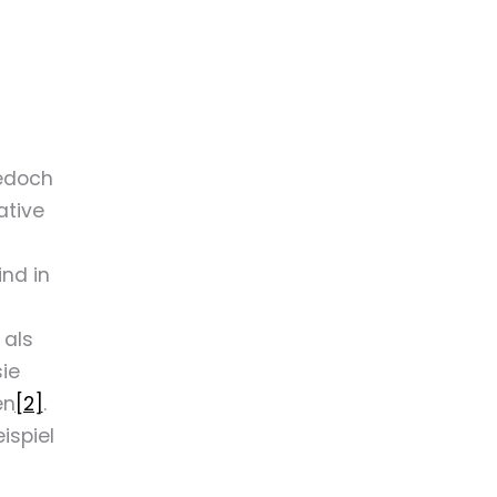
jedoch
ative
nd in
 als
ie
en
[2]
.
ispiel