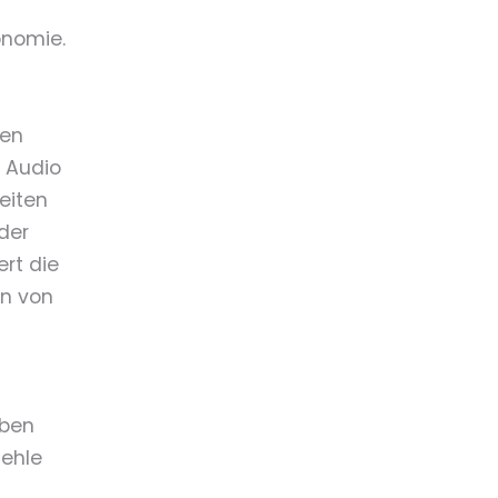
onomie.
gen
r Audio
eiten
der
rt die
en von
iben
fehle