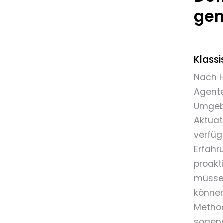
gen
Klass
Nach H
Agente
Umgebu
Aktuat
verfüg
Erfahr
proakt
müssen
können
Method
sogena