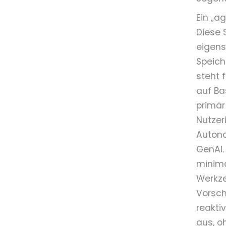
Ein „a
Diese 
eigens
Speich
steht f
auf Ba
primär
Nutzer
Autono
GenAI.
minima
Werkze
Vorsch
reaktiv
aus, o